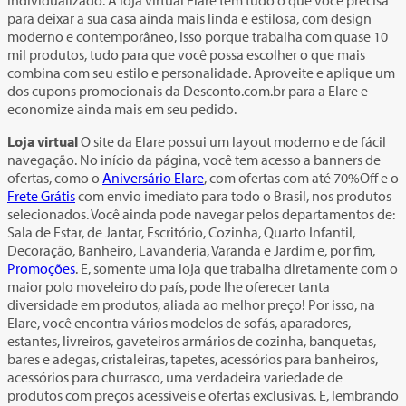
individualizado. A loja virtual Elare tem tudo o que você precisa
para deixar a sua casa ainda mais linda e estilosa, com design
moderno e contemporâneo, isso porque trabalha com quase 10
mil produtos, tudo para que você possa escolher o que mais
combina com seu estilo e personalidade. Aproveite e aplique um
dos cupons promocionais da Desconto.com.br para a Elare e
economize ainda mais em seu pedido.
Loja virtual
O site da Elare possui um layout moderno e de fácil
navegação. No início da página, você tem acesso a banners de
ofertas, como o
Aniversário Elare
, com ofertas com até 70%Off e o
Frete Grátis
com envio imediato para todo o Brasil, nos produtos
selecionados. Você ainda pode navegar pelos departamentos de:
Sala de Estar, de Jantar, Escritório, Cozinha, Quarto Infantil,
Decoração, Banheiro, Lavanderia, Varanda e Jardim e, por fim,
Promoções
. E, somente uma loja que trabalha diretamente com o
maior polo moveleiro do país, pode lhe oferecer tanta
diversidade em produtos, aliada ao melhor preço! Por isso, na
Elare, você encontra vários modelos de sofás, aparadores,
estantes, livreiros, gaveteiros armários de cozinha, banquetas,
bares e adegas, cristaleiras, tapetes, acessórios para banheiros,
acessórios para churrasco, uma verdadeira variedade de
produtos com preços acessíveis e ofertas exclusivas. E, lembrando