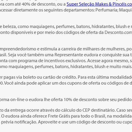
ora com até 40% de desconto, ou a
Super Seleção Makes & Pincéis c
cessar diretamente os seguintes departamentos: Perfumaria; Maquiag
 beleza, como maquiagens, perfumes, batons, hidratantes, blush e 
onto disponíveis e por meio dos códigos de oferta da Desconto.co
reendedorismo e estimula a carreira de milhares de mulheres, por i
sil. Seja você também uma Representante eudora e conquiste sua tão
 conta com programa de incentivos exclusivos. Acesse agora mesmo, s
como maquiagens, perfumes, batons, hidratantes, blush e muito mais
pagas via boleto ou cartão de crédito. Para esta última modalidade
00. Você ainda pode aplicar um dos cupons de oferta ou códigos de
orma on-line o eudora lhe oferta 10% de desconto sobre seu pedido
azo da entrega ocorre através do cálculo do CEP destinatário. Caso s
O eudora ainda oferece Frete Grátis para todo o Brasil, na modalida
m prévia notificação. Aproveite e use um código de desconto ou cu