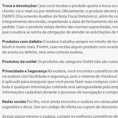
Troca e devoluções
Caso você receba o produto queira a troca ou 
cliente, via e-mail ou por telefone. Obviamente, o produto dever
DANFE (Documento Auxiliar da Nota Fiscal Eletrônico), além do ce
integralmente devolvido, respeitando a data de fechamento do seu
pedido. Caso o produto esteja dentro das normas supracitadas, voc
que o eudora se isenta da obrigação de atender às solicitações d
Produtos com defeito
O eudora trabalha sempre no intuito de lev
blush e muito mais. Porém, caso receba algum produto com avaria, 
de avaria ou defeito, será uma cortesia eudora.
Produtos de outlet
Os produtos da categoria Outlet não são cumu
Privacidade e Segurança
Na eudora, você encontra cosméticos de 
na eudora com facilidade e segurança, pois o sistema de checkout 
é aplicado para assegurar que você possa fazer suas compras com tr
toda e qualquer informação coletada será salvaguardada pela empr
informações cadastrais durante o processo de navegação e compra 
Redes sociais
Por fim, você ainda encontra o eudora em várias plat
sugestões e dicas. Use um código de oferta ou cupom de descont
Acesse agora mesmo o eudora, compre os melhores cosméticos de p