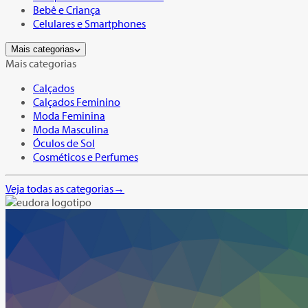
Bebê e Criança
Celulares e Smartphones
Mais categorias
Mais categorias
Calçados
Calçados Feminino
Moda Feminina
Moda Masculina
Óculos de Sol
Cosméticos e Perfumes
Veja todas as categorias
→