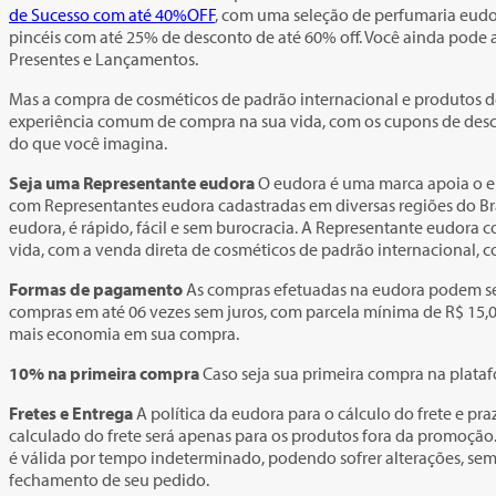
de Sucesso com até 40%OFF
, com uma seleção de perfumaria eud
pincéis com até 25% de desconto de até 60% off. Você ainda pode a
Presentes e Lançamentos.
Mas a compra de cosméticos de padrão internacional e produtos de
experiência comum de compra na sua vida, com os cupons de desc
do que você imagina.
Seja uma Representante eudora
O eudora é uma marca apoia o emp
com Representantes eudora cadastradas em diversas regiões do Bra
eudora, é rápido, fácil e sem burocracia. A Representante eudora
vida, com a venda direta de cosméticos de padrão internacional, 
Formas de pagamento
As compras efetuadas na eudora podem ser 
compras em até 06 vezes sem juros, com parcela mínima de R$ 15,
mais economia em sua compra.
10% na primeira compra
Caso seja sua primeira compra na plataf
Fretes e Entrega
A política da eudora para o cálculo do frete e pr
calculado do frete será apenas para os produtos fora da promoção. 
é válida por tempo indeterminado, podendo sofrer alterações, se
fechamento de seu pedido.