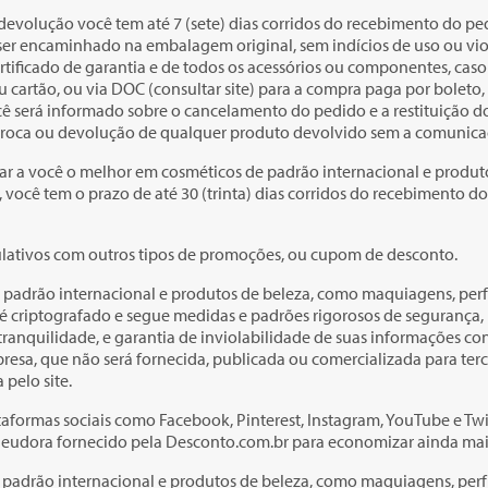
devolução você tem até 7 (sete) dias corridos do recebimento do p
á ser encaminhado na embalagem original, sem indícios de uso ou vi
rtificado de garantia e de todos os acessórios ou componentes, cas
 cartão, ou via DOC (consultar site) para a compra paga por boleto,
ê será informado sobre o cancelamento do pedido e a restituição do
e troca ou devolução de qualquer produto devolvido sem a comunicaç
ar a você o melhor em cosméticos de padrão internacional e produt
você tem o prazo de até 30 (trinta) dias corridos do recebimento d
lativos com outros tipos de promoções, ou cupom de desconto.
padrão internacional e produtos de beleza, como maquiagens, perfu
é criptografado e segue medidas e padrões rigorosos de segurança, 
anquilidade, e garantia de inviolabilidade de suas informações confi
esa, que não será fornecida, publicada ou comercializada para terc
pelo site.
aformas sociais como Facebook, Pinterest, Instagram, YouTube e Twit
o eudora fornecido pela Desconto.com.br para economizar ainda ma
adrão internacional e produtos de beleza, como maquiagens, perfum