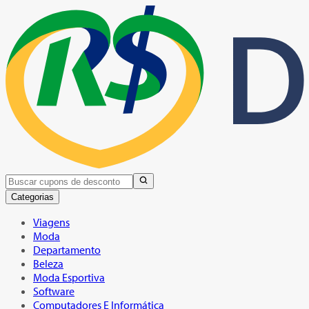
Categorias
Viagens
Moda
Departamento
Beleza
Moda Esportiva
Software
Computadores E Informática