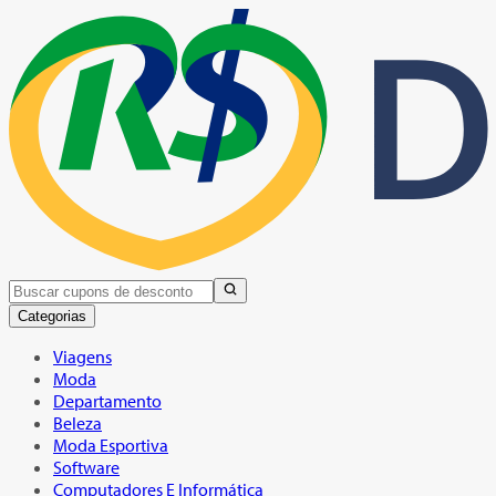
Categorias
Viagens
Moda
Departamento
Beleza
Moda Esportiva
Software
Computadores E Informática