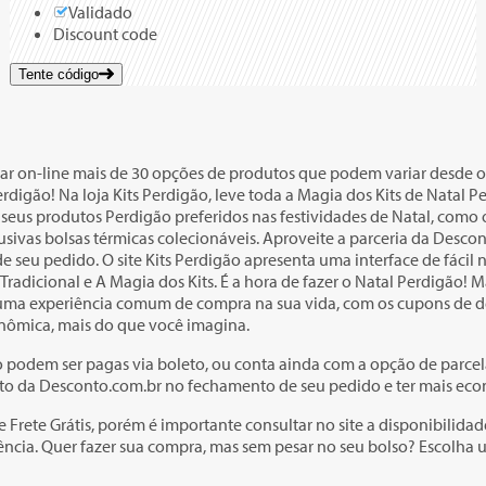
Validado
Discount code
Tente código
rar on-line mais de 30 opções de produtos que podem variar desde o 
rdigão! Na loja Kits Perdigão, leve toda a Magia dos Kits de Natal 
 seus produtos Perdigão preferidos nas festividades de Natal, como 
sivas bolsas térmicas colecionáveis. Aproveite a parceria da Desco
 seu pedido. O site Kits Perdigão apresenta uma interface de fácil
Tradicional e A Magia dos Kits. É a hora de fazer o Natal Perdigão!
s uma experiência comum de compra na sua vida, com os cupons de de
nômica, mais do que você imagina.
 podem ser pagas via boleto, ou conta ainda com a opção de parcela
nto da Desconto.com.br no fechamento de seu pedido e ter mais ec
e Frete Grátis, porém é importante consultar no site a disponibilidad
ferência. Quer fazer sua compra, mas sem pesar no seu bolso? Escolh