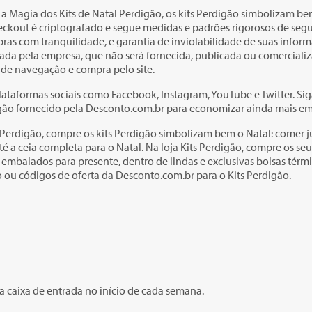
a a Magia dos Kits de Natal Perdigão, os kits Perdigão simbolizam b
heckout é criptografado e segue medidas e padrões rigorosos de segu
as com tranquilidade, e garantia de inviolabilidade de suas informaç
ada pela empresa, que não será fornecida, publicada ou comercializ
 de navegação e compra pelo site.
lataformas sociais como Facebook, Instagram, YouTube e Twitter. Sig
igão fornecido pela Desconto.com.br para economizar ainda mais em
ts Perdigão, compre os kits Perdigão simbolizam bem o Natal: comer
é a ceia completa para o Natal. Na loja Kits Perdigão, compre os se
mbalados para presente, dentro de lindas e exclusivas bolsas térmi
ou códigos de oferta da Desconto.com.br para o Kits Perdigão.
a caixa de entrada no início de cada semana.