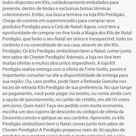
todos dispostos em Kits, cuidadosamente embalados para
presente, dentro de lindas e exclusivas bolsas térmicas
colecionáveis. Então, sua busca termina na loja Kits Perdigão.
Chega de correria em supermercados para comprar seus
produtos Perdigão para a Ceia de Natal! Agora, você tem a
oportunidade de comprar on-line toda a Magia dos Kits de Natal
Perdigão, que farão o seu Natal ser único e inesquecível, tudo no
conforto e na comodidade de sua casa, através do site Kits
Perdigão. Os kits Perdigão simbolizam bem o Natal: comer junto
tem sabor de Chester Perdigão! Ademais, a loja on-line tem
muitas ofertas e muitos descontos imperdíveis. A loja Kit
Perdigão realiza entrega com a oferta de Frete Grátis, porém é
importante consultar no site a disponibilidade de entrega para
sua região. Ou, caso prefira, pode fazer a Retirada Gratuita nos
locais de retirada Kits Perdigão de sua preferência. No que tange
ao pagamento, você pode pagar via boleto, ou conta ainda com
a opção de parcelamento, no cartão de crédito, em até 03 vezes
sem juros. Quer mais? Faça seu pedido com muita economia,
escolha um dos cupons de desconto ou códigos de oferta da
Desconto.com.br e aplique ao seu carrinho. Aproveite, os kits
Perdigão simbolizam bem o Natal: comer junto tem sabor de
Chester Perdigão! A Perdigão preparou mais de 30 opções de
produtos que podem variar desde o prato principal até a ceia