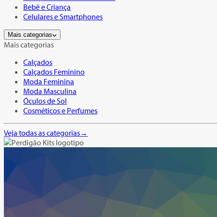
Bebê e Criança
Celulares e Smartphones
Mais categorias
Mais categorias
Calçados
Calçados Feminino
Moda Feminina
Moda Masculina
Óculos de Sol
Cosméticos e Perfumes
Veja todas as categorias
→