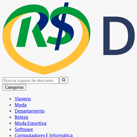
Categorias
Viagens
Moda
Departamento
Beleza
Moda Esportiva
Software
Computadores E Informática