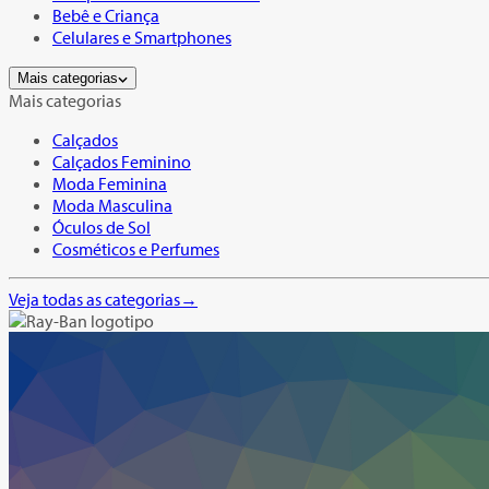
Bebê e Criança
Celulares e Smartphones
Mais categorias
Mais categorias
Calçados
Calçados Feminino
Moda Feminina
Moda Masculina
Óculos de Sol
Cosméticos e Perfumes
Veja todas as categorias
→