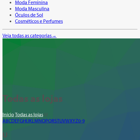
Moda Feminina
Moda Masculina
Óculos de Sol
Cosméticos e Perfumes
Veja todas as categorias
→
Todas as lojas
Início
›
Todas as lojas
›
U
A
B
C
D
E
F
G
H
I
J
K
L
M
N
O
P
Q
R
S
T
U
V
W
X
Y
Z
0-9
U