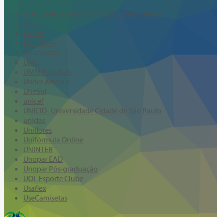
UDF Centro Universitário do Distrito Federal
UGG
Uitech
UltraBikes
UltraSports
UMC
UMMAHookah
Under Armour
UneSul
unicef
UNICID- Universidade Cidade de São Paulo
unidas
Uniflores
Unifórmula Online
UNINTER
Unopar EAD
Unopar Pós-graduação
UOL Esporte Clube
Usaflex
UseCamisetas